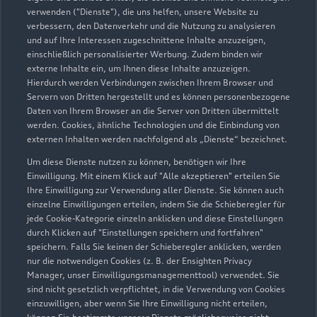
verwenden ("Dienste"), die uns helfen, unsere Website zu
verbessern, den Datenverkehr und die Nutzung zu analysieren
und auf Ihre Interessen zugeschnittene Inhalte anzuzeigen,
einschließlich personalisierter Werbung. Zudem binden wir
Bismarckstraße/Banter Weg
externe Inhalte ein, um Ihnen diese Inhalte anzuzeigen.
26389 Wilhelmshaven
Hierdurch werden Verbindungen zwischen Ihrem Browser und
Servern von Dritten hergestellt und es können personenbezogene
Daten von Ihrem Browser an die Server von Dritten übermittelt
04421 18090
werden. Cookies, ähnliche Technologien und die Einbindung von
externen Inhalten werden nachfolgend als „Dienste“ bezeichnet.
whv@schmidt-und-koch.de
Um diese Dienste nutzen zu können, benötigen wir Ihre
Einwilligung. Mit einem Klick auf "Alle akzeptieren" erteilen Sie
Kontaktdaten herunterladen
Ihre Einwilligung zur Verwendung aller Dienste. Sie können auch
einzelne Einwilligungen erteilen, indem Sie die Schieberegler für
jede Cookie-Kategorie einzeln anklicken und diese Einstellungen
durch Klicken auf "Einstellungen speichern und fortfahren"
speichern. Falls Sie keinen der Schieberegler anklicken, werden
Öffnungszeiten
nur die notwendigen Cookies (z. B. der Ensighten Privacy
Manager, unser Einwilligungsmanagementtool) verwendet. Sie
sind nicht gesetzlich verpflichtet, in die Verwendung von Cookies
einzuwilligen, aber wenn Sie Ihre Einwilligung nicht erteilen,
Verkauf