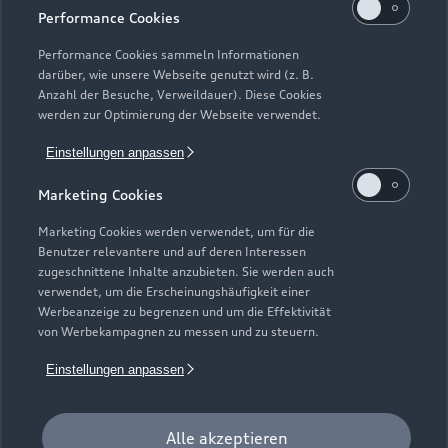
Alle Modelle
Performance Cookies
Modelle vergleichen
Service & Zubehör
Performance Cookies sammeln Informationen
Neuwagensuche
darüber, wie unsere Webseite genutzt wird (z. B.
Elektromodelle
Anzahl der Besuche, Verweildauer). Diese Cookies
Gebrauchtwagensuche
Support
werden zur Optimierung der Webseite verwendet.
Saisonale Angebote
Plug-in-Hybride
Gebrauchtwagen
Einstellungen anpassen
Audi Services
Über Audi
Kundenservice
Finanzierung
Marketing Cookies
Garantie
Händlersuche
Aktionen & Angebote
Unternehmen
Marketing Cookies werden verwendet, um für die
Audi digital services
Benutzer relevantere und auf deren Interessen
Audi Code
Geschäftskunden
Karriere
zugeschnittene Inhalte anzubieten. Sie werden auch
myAudi
verwendet, um die Erscheinungshäufigkeit einer
Häufige Fragen (FAQ)
Investor Relations
Werbeanzeige zu begrenzen und um die Effektivität
© 2026 AUDI AG. Alle Rechte vorbehalten
von Werbekampagnen zu messen und zu steuern.
Audi Online Beratung
Presse & Media Center
Impressum
Rechtliches
Hinweisgebersystem
Einstellungen anpassen
Online-Terminvereinbarung
Datenschutz
Datenschutzinformation
Cookie-Einstellungen
Servicekontakt
Cookie-Richtlinie
Barrierefreiheit
Audi erleben
Alle akzeptieren
Digital Services Act
EU Data Act