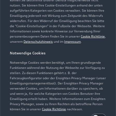
können Sie bestimmte unserer Dienste möglicherweise nicht
Geschlossen
,
öffnet am
Montag 08:00
nutzen. Sie können Ihre Cookie-Einstellungen anhand der unten
aufgeführten Kategorien von Cookies verwalten. Sie können Ihre
Einwilligung jederzeit mit Wirkung zum Zeitpunkt des Widerrufs
Kundendienst
widerrufen. Für den Widerruf der Einwilligung beachten Sie bitte
Geschlossen
,
öffnet am
Montag 07:00
die "Cookie-Einstellungen" in der Fußzeile der Webseite. Weitere
Informationen sowie konkrete Hinweise zur Verwendung Ihrer
personenbezogenen Daten finden Sie in unserer
Cookie Richtlinie
,
Teile- & Zubehörverkauf
unserem
Datenschutzhinweis
und im
Impressum
.
Geschlossen
,
öffnet am
Montag 07:30
Notwendige Cookies
Schautage: Samstag 13:00-17:00 Uhr, Sonntag: 11:00-
Notwendige Cookies werden benötigt, um Ihnen grundlegende
17:00 Uhr
Funktionen während der Nutzung der Webseite zur Verfügung zu
stellen. Zu diesen Funktionen gehört z. B. der
Fahrzeugkonfigurator oder der Ensighten Privacy Manager (unser
Einwilligungsmanagementtool). Der Ensighten Privacy Manager
Zurück nach oben
verwendet Cookies, um Informationen darüber zu speichern, ob
und wenn ja, für welche Kategorien von Cookies Benutzer ihre
Einwilligung erteilt haben. Weitere Informationen zum Ensighten
Modelle
Privacy Manager, sowie zu Ihren Rechten als betroffene Person
können Sie in unserer
Cookie Richtlinie
nachlesen.
Kaufen & leasen